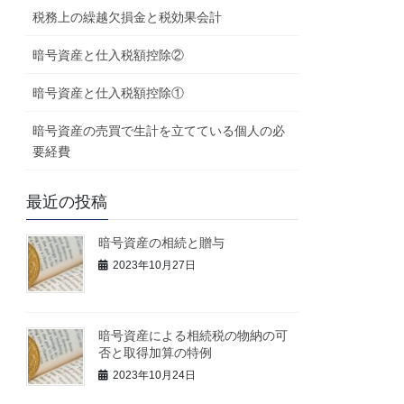
税務上の繰越欠損金と税効果会計
暗号資産と仕入税額控除②
暗号資産と仕入税額控除①
暗号資産の売買で生計を立てている個人の必
要経費
最近の投稿
暗号資産の相続と贈与
2023年10月27日
暗号資産による相続税の物納の可
否と取得加算の特例
2023年10月24日