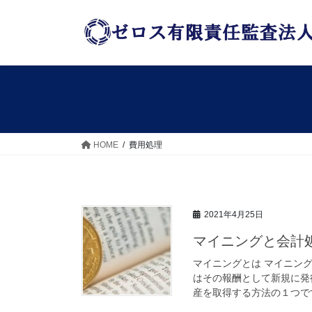
コ
ナ
ン
ビ
テ
ゲ
ン
ー
ツ
シ
へ
ョ
ス
ン
キ
に
ッ
移
HOME
費用処理
プ
動
2021年4月25日
マイニングと会計
マイニングとは マイニン
はその報酬として新規に発
産を取得する方法の１つです