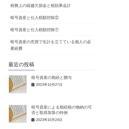
税務上の繰越欠損金と税効果会計
暗号資産と仕入税額控除②
暗号資産と仕入税額控除①
暗号資産の売買で生計を立てている個人の必
要経費
最近の投稿
暗号資産の相続と贈与
2023年10月27日
暗号資産による相続税の物納の可
否と取得加算の特例
2023年10月24日