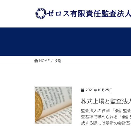
コ
ナ
ン
ビ
テ
ゲ
ン
ー
ツ
シ
へ
ョ
ス
ン
キ
に
ッ
移
HOME
役割
プ
動
2021年10月25日
株式上場と監査法
監査法人の役割 「会計監
査基準で求められる「会計
成する際には最新の会計基準